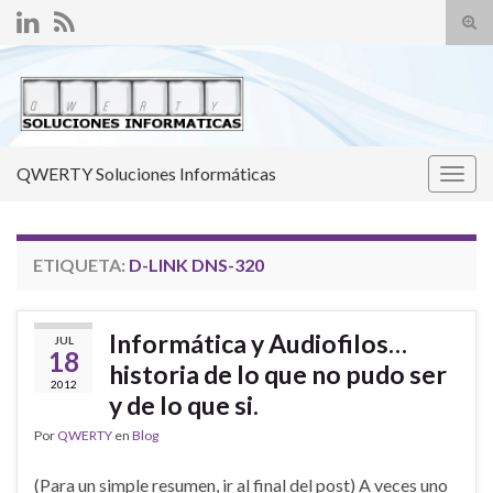
Alte
el
Search for:
form
de
bús
QWERTY Soluciones Informáticas
Alter
la
nave
ETIQUETA:
D-LINK DNS-320
Informática y Audiofilos…
JUL
18
historia de lo que no pudo ser
2012
y de lo que si.
Por
QWERTY
en
Blog
(Para un simple resumen, ir al final del post) A veces uno