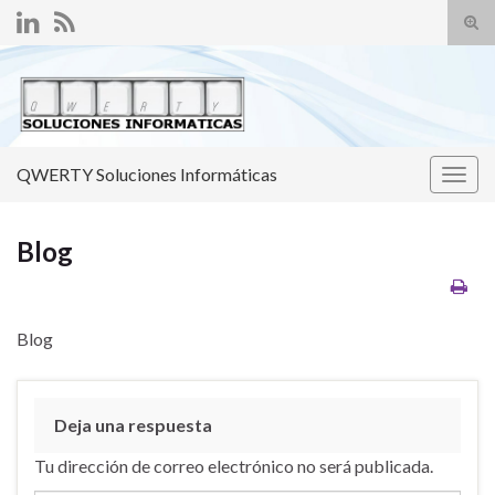
Alte
el
Search for:
form
de
bús
QWERTY Soluciones Informáticas
Alter
la
nave
Blog
Blog
Deja una respuesta
Tu dirección de correo electrónico no será publicada.