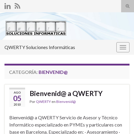
Alte
el
Search for:
form
de
bús
QWERTY Soluciones Informáticas
Alter
la
nave
CATEGORÍA:
BIENVENID@
Bienvenid@ a QWERTY
AGO
05
Por
QWERTY
en
Bienvenid@
2010
Bienvenid@ a QWERTY Servicio de Asesor y Técnico
Informático especializado en PYMEs y particulares con
base en Barcelona. Especializado en: · Asesoramiento ·